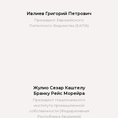
Ивлиев Григорий Петрович
Президент Евразийского
Патентного Ведомства (ЕАПВ)
Жулио Сезар Каштелу
Бранку Рейс Морейра
Президент Национального
института промышленной
собственности (Федеративная
Республика Бразилия)