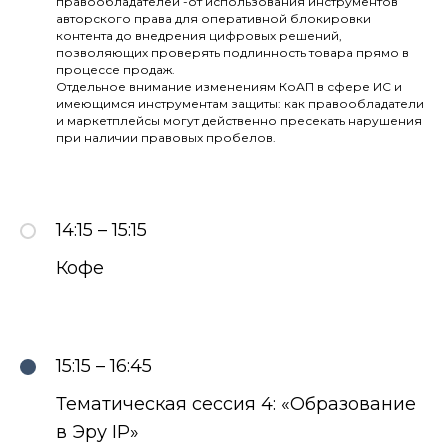
правообладателей -от использования инструментов
авторского права для оперативной блокировки
контента до внедрения цифровых решений,
позволяющих проверять подлинность товара прямо в
процессе продаж.
Отдельное внимание изменениям КоАП в сфере ИС и
имеющимся инструментам защиты: как правообладатели
и маркетплейсы могут действенно пресекать нарушения
при наличии правовых пробелов.
14:15 – 15:15
Кофе
15:15 – 16:45
Тематическая сессия 4: «Образование
в Эру IP»