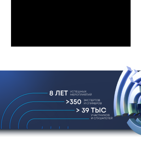
О КОНФЕРЕНЦИИ
Традиционно мероприятие приурочено к
Международному дню интеллектуальной
собственности и является главным событием в
России, определяющим тренды в сфере
интеллектуальной собственности. Участвуют
представители госсектора, науки и бизнеса,
институтов развития,деловых сообществ.
В 2026 году Конференция состоялась в
восьмой раз. Мероприятие было организовано
в партнерстве с Департаментом
предпринимательства и инновационного