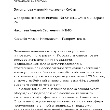
патентной аналитики
Богомолова Мария Николаевна - Сибур
Фёдорова Дарья Ильинична - ФГБУ «НЦЭСМП» Минздрава
РФ
Николаев Андрей Сергеевич - ИТМО
Киселёв Михаил Николаевич - Газпром нефть
Патентная аналитика в современных условиях
инновационного развития России становится новым
ресурсом управления инновациями.
В открывающем блоке будут представлены
стратегическое целеполагание патентной аналитики в
новых условиях, облик системы «Российская патентная
аналитика» в привязке к задачам управления НТР России,
а также углублённый анализ отраслевых ИИ-решений
высокого уровня готовности.
Ещё одной темой открывающего блока секции будет
обсуждение подходов к количественным оценкам
экономической эффективности патентной аналитики.
Отдельным фокусом выступит качественно новая сфера
применения патентной аналитики для поддержки
сложных областей патентной экспертизы и реализации